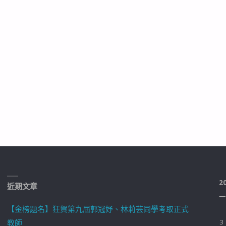
2
近期文章
一
【金榜題名】狂賀第九屆郭冠妤、林莉芸同學考取正式
教師
3