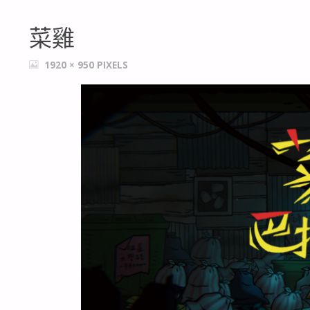
菜雞
FULL
1920 × 950
PIXELS
SIZE