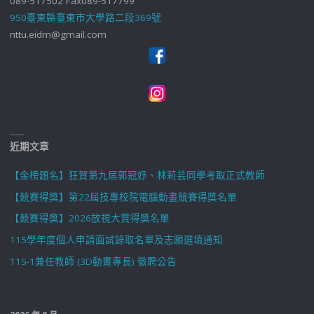
089-517502 Fax089-517799
950臺東縣臺東市大學路二段369號
nttu.eidm@gmail.com
近期文章
【金榜題名】狂賀第九屆郭冠妤、林莉芸同學考取正式教師
【競賽得獎】第22屆技專校院電腦動畫競賽得獎名單
【競賽得獎】2026放視大賞得獎名單
115學年度個人申請面試錄取名單及志願選填通知
115-1兼任教師 (3D動畫專長) 徵聘公告