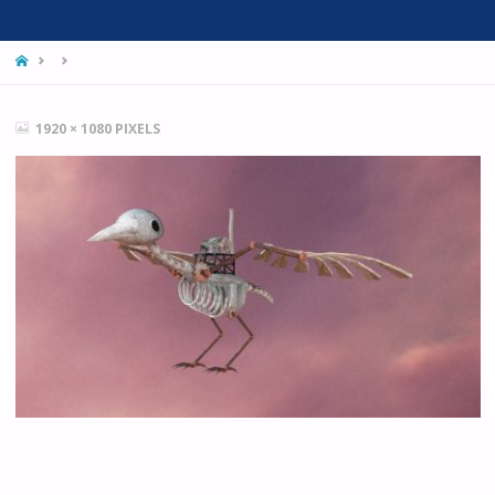
HOME
FULL
1920 × 1080
PIXELS
SIZE