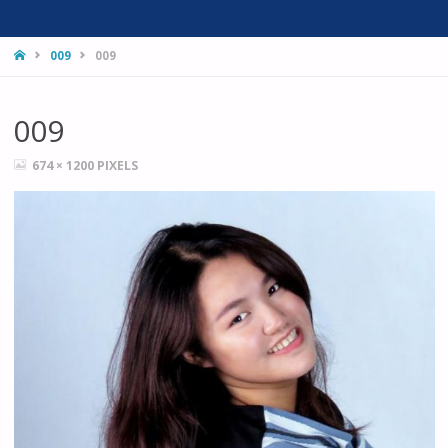
HOME
009
009
009
FULL
674 × 1200
PIXELS
SIZE