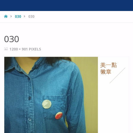
HOME
030
030
030
FULL
1200 × 901
PIXELS
SIZE