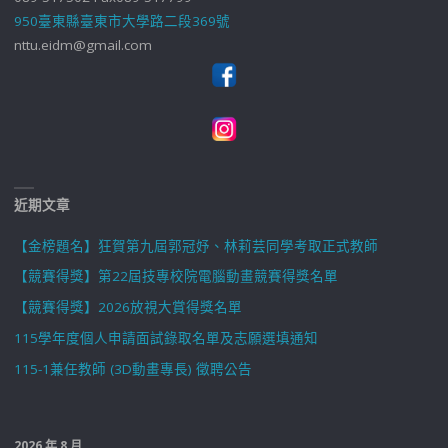
950臺東縣臺東市大學路二段369號
nttu.eidm@gmail.com
近期文章
【金榜題名】狂賀第九屆郭冠妤、林莉芸同學考取正式教師
【競賽得獎】第22屆技專校院電腦動畫競賽得獎名單
【競賽得獎】2026放視大賞得獎名單
115學年度個人申請面試錄取名單及志願選填通知
115-1兼任教師 (3D動畫專長) 徵聘公告
2026 年 8 月