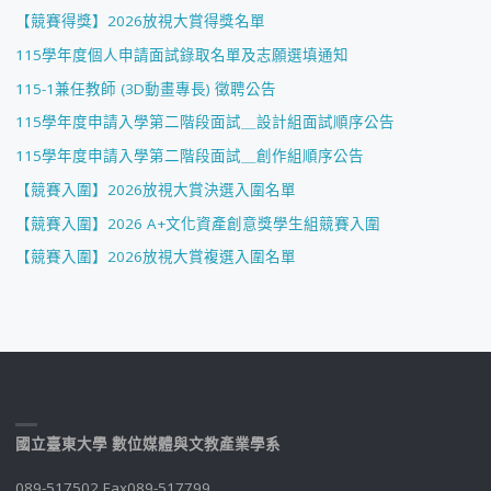
【競賽得獎】2026放視大賞得獎名單
115學年度個人申請面試錄取名單及志願選填通知
115-1兼任教師 (3D動畫專長) 徵聘公告
115學年度申請入學第二階段面試＿設計組面試順序公告
115學年度申請入學第二階段面試＿創作組順序公告
【競賽入圍】2026放視大賞決選入圍名單
【競賽入圍】2026 A+文化資產創意獎學生組競賽入圍
【競賽入圍】2026放視大賞複選入圍名單
國立臺東大學 數位媒體與文教產業學系
089-517502 Fax089-517799