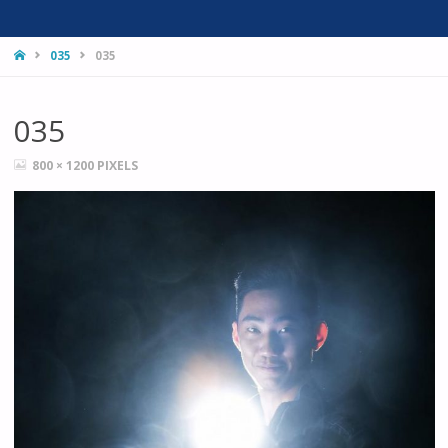
HOME
035
035
035
FULL
800 × 1200
PIXELS
SIZE