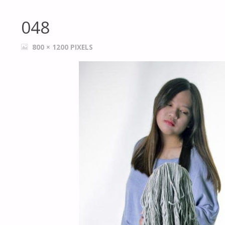
048
FULL
800 × 1200
PIXELS
SIZE