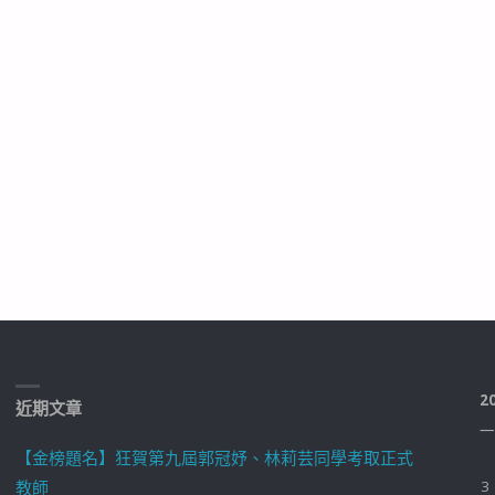
2
近期文章
一
【金榜題名】狂賀第九屆郭冠妤、林莉芸同學考取正式
教師
3