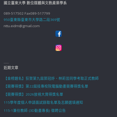
國立臺東大學 數位媒體與文教產業學系
089-517502 Fax089-517799
950臺東縣臺東市大學路二段369號
nttu.eidm@gmail.com
近期文章
【金榜題名】狂賀第九屆郭冠妤、林莉芸同學考取正式教師
【競賽得獎】第22屆技專校院電腦動畫競賽得獎名單
【競賽得獎】2026放視大賞得獎名單
115學年度個人申請面試錄取名單及志願選填通知
115-1兼任教師 (3D動畫專長) 徵聘公告