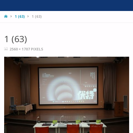
HOME
1 (63)
1 (63)
1 (63)
FULL
2560 × 1707
PIXELS
SIZE