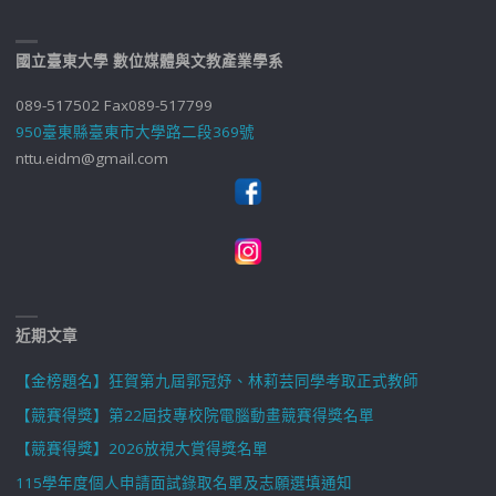
國立臺東大學 數位媒體與文教產業學系
089-517502 Fax089-517799
950臺東縣臺東市大學路二段369號
nttu.eidm@gmail.com
近期文章
【金榜題名】狂賀第九屆郭冠妤、林莉芸同學考取正式教師
【競賽得獎】第22屆技專校院電腦動畫競賽得獎名單
【競賽得獎】2026放視大賞得獎名單
115學年度個人申請面試錄取名單及志願選填通知