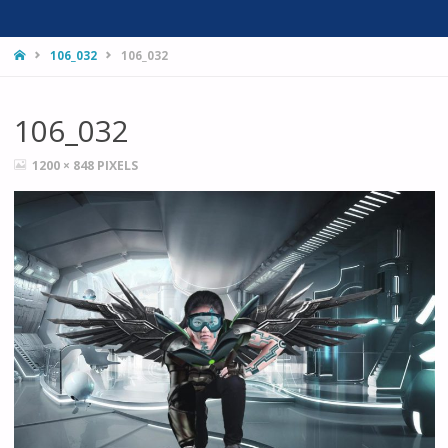
HOME
106_032
106_032
106_032
FULL
1200 × 848
PIXELS
SIZE