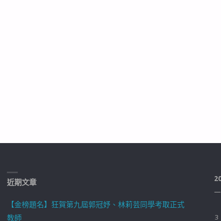
2
近期文章
一
【金榜題名】狂賀第九屆郭冠妤、林莉芸同學考取正式
教師
3