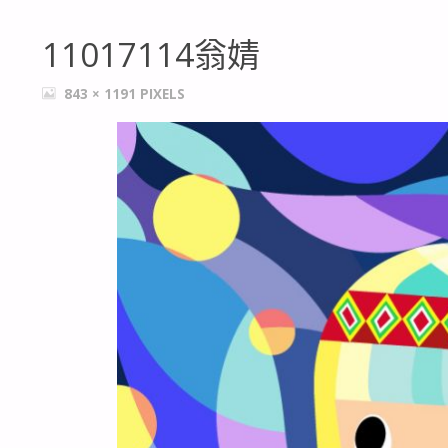
11017114翁婧
FULL
843 × 1191
PIXELS
SIZE