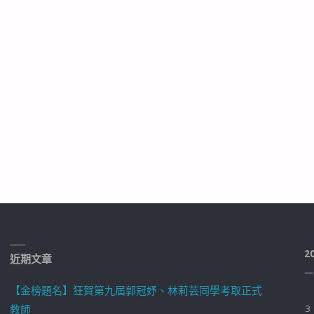
2
近期文章
一
【金榜題名】狂賀第九屆郭冠妤、林莉芸同學考取正式
教師
3