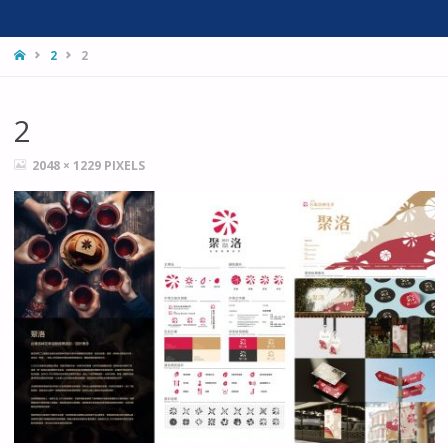
HOME
2
2
2
FULL
2048 × 1229
PIXELS
SIZE