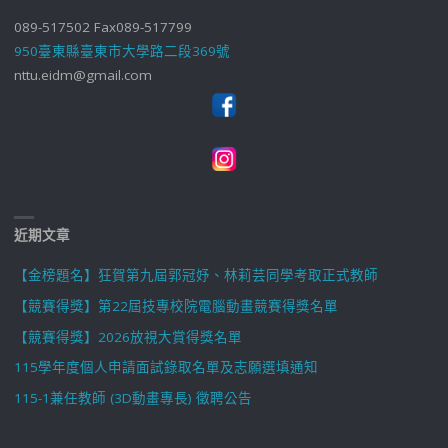
089-517502 Fax089-517799
950臺東縣臺東市大學路二段369號
nttu.eidm@gmail.com
近期文章
【金榜題名】狂賀第九屆郭冠妤、林莉芸同學考取正式教師
【競賽得獎】第22屆技專校院電腦動畫競賽得獎名單
【競賽得獎】2026放視大賞得獎名單
115學年度個人申請面試錄取名單及志願選填通知
115-1兼任教師 (3D動畫專長) 徵聘公告