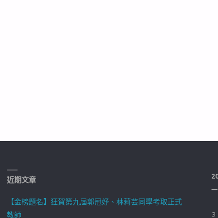
2
近期文章
一
【金榜題名】狂賀第九屆郭冠妤、林莉芸同學考取正式
教師
3