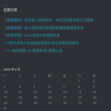
近期文章
【金榜題名】狂賀第九屆郭冠妤、林莉芸同學考取正式教師
【競賽得獎】第22屆技專校院電腦動畫競賽得獎名單
【競賽得獎】2026放視大賞得獎名單
115學年度個人申請面試錄取名單及志願選填通知
115-1兼任教師 (3D動畫專長) 徵聘公告
2026 年 8 月
一
二
三
四
五
六
日
1
2
3
4
5
6
7
8
9
10
11
12
13
14
15
16
17
18
19
20
21
22
23
24
25
26
27
28
29
30
31