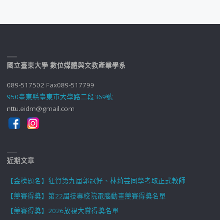
國立臺東大學 數位媒體與文教產業學系
089-517502 Fax089-517799
950臺東縣臺東市大學路二段369號
nttu.eidm@gmail.com
近期文章
【金榜題名】狂賀第九屆郭冠妤、林莉芸同學考取正式教師
【競賽得獎】第22屆技專校院電腦動畫競賽得獎名單
【競賽得獎】2026放視大賞得獎名單