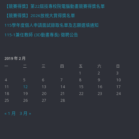
【競賽得獎】第22屆技專校院電腦動畫競賽得獎名單
【競賽得獎】2026放視大賞得獎名單
115學年度個人申請面試錄取名單及志願選填通知
115-1兼任教師 (3D動畫專長) 徵聘公告
2019 年 2 月
一
二
三
四
五
六
日
1
2
3
4
5
6
7
8
9
10
11
12
13
14
15
16
17
18
19
20
21
22
23
24
25
26
27
28
« 1 月
3 月 »