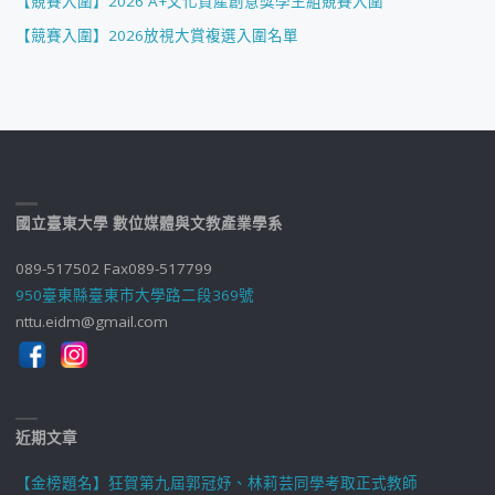
【競賽入圍】2026 A+文化資產創意獎學生組競賽入圍
【競賽入圍】2026放視大賞複選入圍名單
國立臺東大學 數位媒體與文教產業學系
089-517502 Fax089-517799
950臺東縣臺東市大學路二段369號
nttu.eidm@gmail.com
近期文章
【金榜題名】狂賀第九屆郭冠妤、林莉芸同學考取正式教師