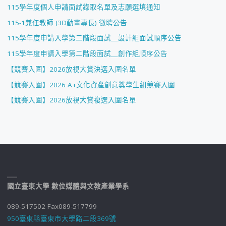
115學年度個人申請面試錄取名單及志願選填通知
115-1兼任教師 (3D動畫專長) 徵聘公告
115學年度申請入學第二階段面試＿設計組面試順序公告
115學年度申請入學第二階段面試＿創作組順序公告
【競賽入圍】2026放視大賞決選入圍名單
【競賽入圍】2026 A+文化資產創意獎學生組競賽入圍
【競賽入圍】2026放視大賞複選入圍名單
國立臺東大學 數位媒體與文教產業學系
089-517502 Fax089-517799
950臺東縣臺東市大學路二段369號