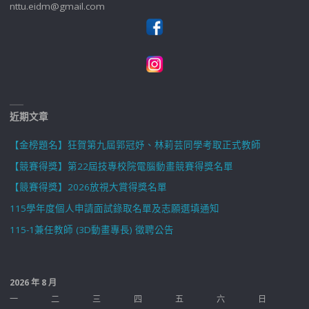
nttu.eidm@gmail.com
近期文章
【金榜題名】狂賀第九屆郭冠妤、林莉芸同學考取正式教師
【競賽得獎】第22屆技專校院電腦動畫競賽得獎名單
【競賽得獎】2026放視大賞得獎名單
115學年度個人申請面試錄取名單及志願選填通知
115-1兼任教師 (3D動畫專長) 徵聘公告
2026 年 8 月
一
二
三
四
五
六
日