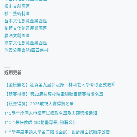
松山文創園區
駁二藝術特區
台中文化創意產業園區
花蓮文化創意產業園區
嘉酒文創園區
臺南文化創意產業園區
信義公民會館(四四南村)
近期更新
【金榜題名】狂賀第九屆郭冠妤、林莉芸同學考取正式教師
【競賽得獎】第22屆技專校院電腦動畫競賽得獎名單
【競賽得獎】2026放視大賞得獎名單
115學年度個人申請面試錄取名單及志願選填通知
115-1兼任教師 (3D動畫專長) 徵聘公告
115學年度申請入學第二階段面試＿設計組面試順序公告