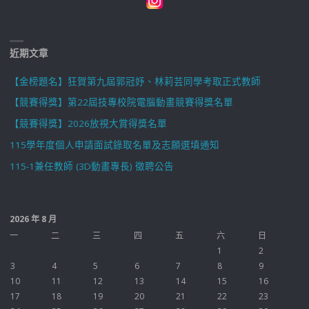
近期文章
【金榜題名】狂賀第九屆郭冠妤、林莉芸同學考取正式教師
【競賽得獎】第22屆技專校院電腦動畫競賽得獎名單
【競賽得獎】2026放視大賞得獎名單
115學年度個人申請面試錄取名單及志願選填通知
115-1兼任教師 (3D動畫專長) 徵聘公告
2026 年 8 月
一
二
三
四
五
六
日
1
2
3
4
5
6
7
8
9
10
11
12
13
14
15
16
17
18
19
20
21
22
23