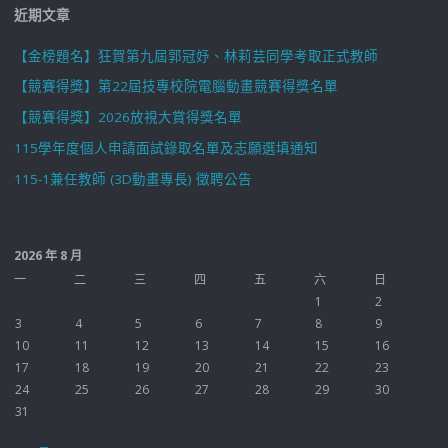
近期文章
【金榜題名】狂賀第九屆郭冠妤、林莉芸同學考取正式教師
【競賽得獎】第22屆技專校院電腦動畫競賽得獎名單
【競賽得獎】2026放視大賞得獎名單
115學年度個人申請面試錄取名單及志願選填通知
115-1兼任教師 (3D動畫專長) 徵聘公告
2026 年 8 月
一
二
三
四
五
六
日
1
2
3
4
5
6
7
8
9
10
11
12
13
14
15
16
17
18
19
20
21
22
23
24
25
26
27
28
29
30
31