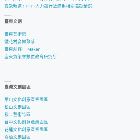
TOP
職缺精選 : 1111人力銀行數媒系相關職缺精選
STAR
臺東文創
視
臺東美術館
覺
鐵花村音樂聚落
臺東創客TT Maker
設
臺東資策會數位教育研究所
計
獎-
臺灣文創園區
海
華山文化創意產業園區
報
松山文創園區
駁二藝術特區
設
台中文化創意產業園區
計
花蓮文化創意產業園區
嘉酒文創園區