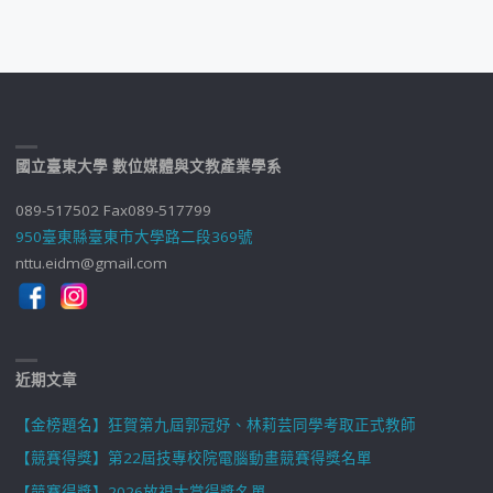
國立臺東大學 數位媒體與文教產業學系
089-517502 Fax089-517799
950臺東縣臺東市大學路二段369號
nttu.eidm@gmail.com
近期文章
【金榜題名】狂賀第九屆郭冠妤、林莉芸同學考取正式教師
【競賽得獎】第22屆技專校院電腦動畫競賽得獎名單
【競賽得獎】2026放視大賞得獎名單