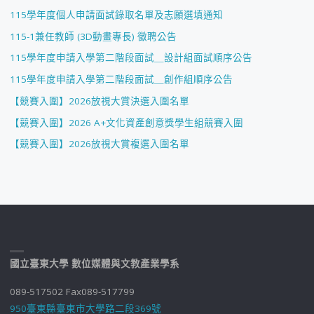
115學年度個人申請面試錄取名單及志願選填通知
115-1兼任教師 (3D動畫專長) 徵聘公告
115學年度申請入學第二階段面試＿設計組面試順序公告
115學年度申請入學第二階段面試＿創作組順序公告
【競賽入圍】2026放視大賞決選入圍名單
【競賽入圍】2026 A+文化資產創意獎學生組競賽入圍
【競賽入圍】2026放視大賞複選入圍名單
國立臺東大學 數位媒體與文教產業學系
089-517502 Fax089-517799
950臺東縣臺東市大學路二段369號