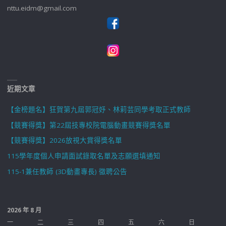
nttu.eidm@gmail.com
近期文章
【金榜題名】狂賀第九屆郭冠妤、林莉芸同學考取正式教師
【競賽得獎】第22屆技專校院電腦動畫競賽得獎名單
【競賽得獎】2026放視大賞得獎名單
115學年度個人申請面試錄取名單及志願選填通知
115-1兼任教師 (3D動畫專長) 徵聘公告
2026 年 8 月
一
二
三
四
五
六
日