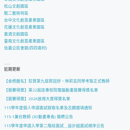
松山文創園區
駁二藝術特區
台中文化創意產業園區
花蓮文化創意產業園區
嘉酒文創園區
臺南文化創意產業園區
信義公民會館(四四南村)
近期更新
【金榜題名】狂賀第九屆郭冠妤、林莉芸同學考取正式教師
【競賽得獎】第22屆技專校院電腦動畫競賽得獎名單
【競賽得獎】2026放視大賞得獎名單
115學年度個人申請面試錄取名單及志願選填通知
115-1兼任教師 (3D動畫專長) 徵聘公告
115學年度申請入學第二階段面試＿設計組面試順序公告