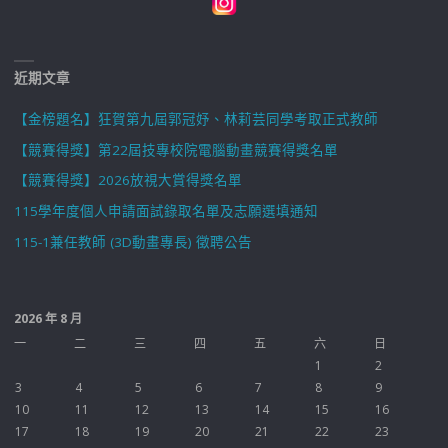
近期文章
【金榜題名】狂賀第九屆郭冠妤、林莉芸同學考取正式教師
【競賽得獎】第22屆技專校院電腦動畫競賽得獎名單
【競賽得獎】2026放視大賞得獎名單
115學年度個人申請面試錄取名單及志願選填通知
115-1兼任教師 (3D動畫專長) 徵聘公告
2026 年 8 月
一
二
三
四
五
六
日
1
2
3
4
5
6
7
8
9
10
11
12
13
14
15
16
17
18
19
20
21
22
23