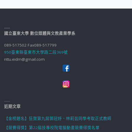
國立臺東大學 數位媒體與文教產業學系
089-517502 Fax089-517799
950臺東縣臺東市大學路二段369號
nttu.eidm@gmail.com
近期文章
【金榜題名】狂賀第九屆郭冠妤、林莉芸同學考取正式教師
【競賽得獎】第22屆技專校院電腦動畫競賽得獎名單