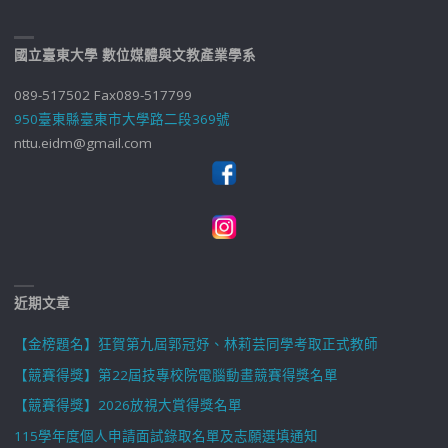
國立臺東大學 數位媒體與文教產業學系
089-517502 Fax089-517799
950臺東縣臺東市大學路二段369號
nttu.eidm@gmail.com
近期文章
【金榜題名】狂賀第九屆郭冠妤、林莉芸同學考取正式教師
【競賽得獎】第22屆技專校院電腦動畫競賽得獎名單
【競賽得獎】2026放視大賞得獎名單
115學年度個人申請面試錄取名單及志願選填通知