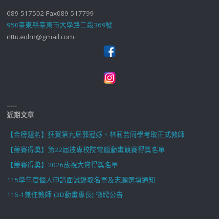
089-517502 Fax089-517799
950臺東縣臺東市大學路二段369號
nttu.eidm@gmail.com
近期文章
【金榜題名】狂賀第九屆郭冠妤、林莉芸同學考取正式教師
【競賽得獎】第22屆技專校院電腦動畫競賽得獎名單
【競賽得獎】2026放視大賞得獎名單
115學年度個人申請面試錄取名單及志願選填通知
115-1兼任教師 (3D動畫專長) 徵聘公告