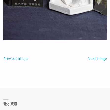
Previous image
Next image
徵才資訊