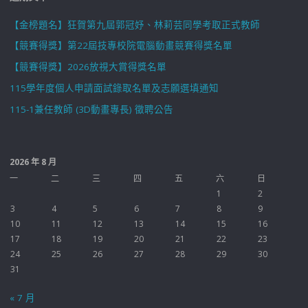
【金榜題名】狂賀第九屆郭冠妤、林莉芸同學考取正式教師
【競賽得獎】第22屆技專校院電腦動畫競賽得獎名單
【競賽得獎】2026放視大賞得獎名單
115學年度個人申請面試錄取名單及志願選填通知
115-1兼任教師 (3D動畫專長) 徵聘公告
2026 年 8 月
一
二
三
四
五
六
日
1
2
3
4
5
6
7
8
9
10
11
12
13
14
15
16
17
18
19
20
21
22
23
24
25
26
27
28
29
30
31
« 7 月