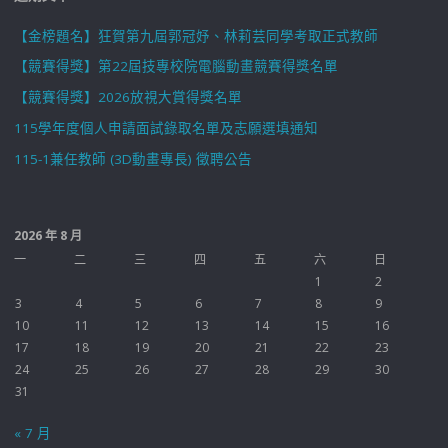
【金榜題名】狂賀第九屆郭冠妤、林莉芸同學考取正式教師
【競賽得獎】第22屆技專校院電腦動畫競賽得獎名單
【競賽得獎】2026放視大賞得獎名單
115學年度個人申請面試錄取名單及志願選填通知
115-1兼任教師 (3D動畫專長) 徵聘公告
2026 年 8 月
一
二
三
四
五
六
日
1
2
3
4
5
6
7
8
9
10
11
12
13
14
15
16
17
18
19
20
21
22
23
24
25
26
27
28
29
30
31
« 7 月