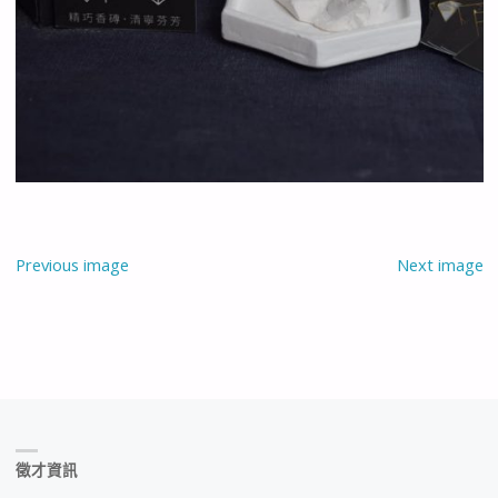
Previous image
Next image
徵才資訊