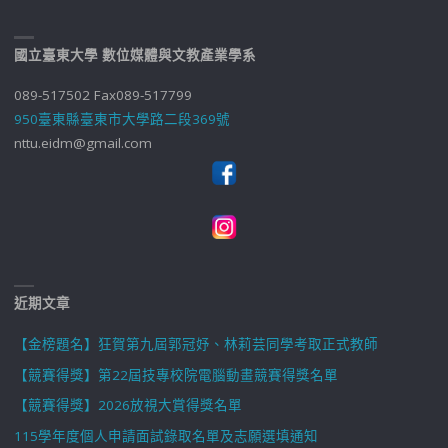
國立臺東大學 數位媒體與文教產業學系
089-517502 Fax089-517799
950臺東縣臺東市大學路二段369號
nttu.eidm@gmail.com
近期文章
【金榜題名】狂賀第九屆郭冠妤、林莉芸同學考取正式教師
【競賽得獎】第22屆技專校院電腦動畫競賽得獎名單
【競賽得獎】2026放視大賞得獎名單
115學年度個人申請面試錄取名單及志願選填通知