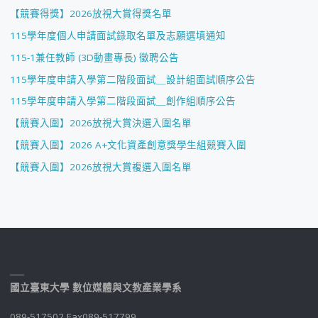
【競賽得獎】2026放視大賞得獎名單
115學年度個人申請面試錄取名單及志願選填通知
115-1兼任教師 (3D動畫專長) 徵聘公告
115學年度申請入學第二階段面試＿設計組面試順序公告
115學年度申請入學第二階段面試＿創作組順序公告
【競賽入圍】2026放視大賞決選入圍名單
【競賽入圍】2026 A+文化資產創意獎學生組競賽入圍
【競賽入圍】2026放視大賞複選入圍名單
國立臺東大學 數位媒體與文教產業學系
089-517502 Fax089-517799