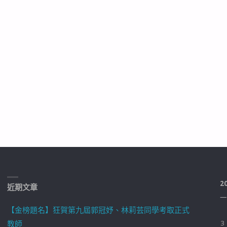
2
近期文章
一
【金榜題名】狂賀第九屆郭冠妤、林莉芸同學考取正式
教師
3