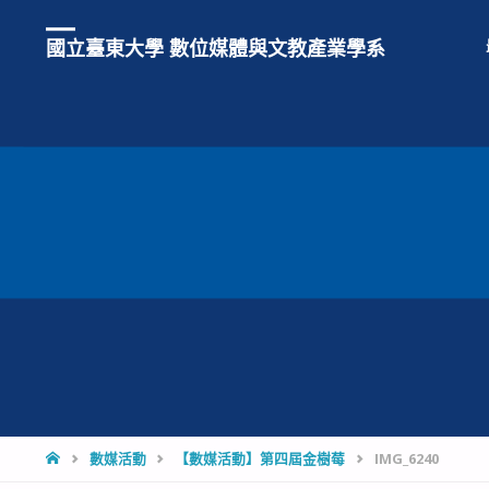
國立臺東大學 數位媒體與文教產業學系
HOME
數媒活動
【數媒活動】第四屆金樹莓
IMG_6240