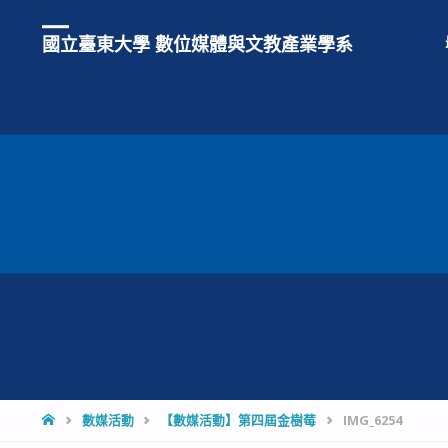
國立臺東大學 數位媒體與文教產業學系
HOME
數媒活動
【數媒活動】第四屆金樹莓
IMG_6254