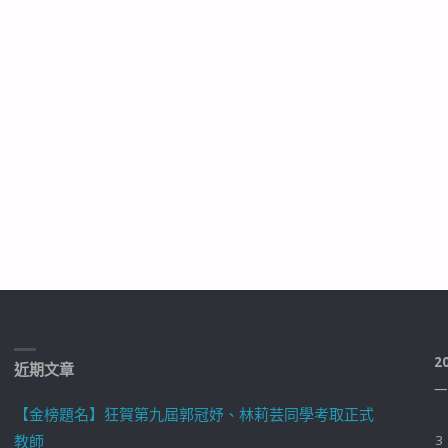
2
近期文章
一
【金榜題名】狂賀第九屆郭冠妤、林莉芸同學考取正式
教師
3