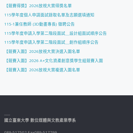
【競賽得獎】2026放視大賞得獎名單
115學年度個人申請面試錄取名單及志願選填通知
115-1兼任教師 (3D動畫專長) 徵聘公告
115學年度申請入學第二階段面試＿設計組面試順序公告
115學年度申請入學第二階段面試＿創作組順序公告
【競賽入圍】2026放視大賞決選入圍名單
【競賽入圍】2026 A+文化資產創意獎學生組競賽入圍
【競賽入圍】2026放視大賞複選入圍名單
國立臺東大學 數位媒體與文教產業學系
089-517502 Fax089-517799