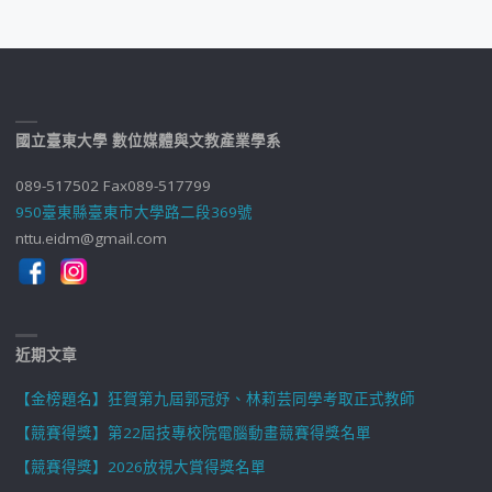
國立臺東大學 數位媒體與文教產業學系
089-517502 Fax089-517799
950臺東縣臺東市大學路二段369號
nttu.eidm@gmail.com
近期文章
【金榜題名】狂賀第九屆郭冠妤、林莉芸同學考取正式教師
【競賽得獎】第22屆技專校院電腦動畫競賽得獎名單
【競賽得獎】2026放視大賞得獎名單