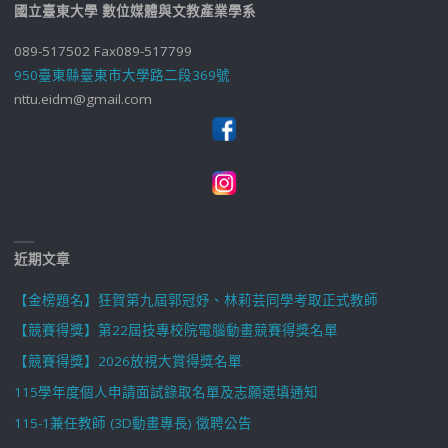
國立臺東大學 數位媒體與文教產業學系
089-517502 Fax089-517799
950臺東縣臺東市大學路二段369號
nttu.eidm@gmail.com
近期文章
【金榜題名】狂賀第九屆郭冠妤、林莉芸同學考取正式教師
【競賽得獎】第22屆技專校院電腦動畫競賽得獎名單
【競賽得獎】2026放視大賞得獎名單
115學年度個人申請面試錄取名單及志願選填通知
115-1兼任教師 (3D動畫專長) 徵聘公告