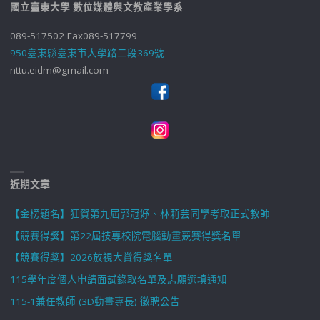
國立臺東大學 數位媒體與文教產業學系
089-517502 Fax089-517799
950臺東縣臺東市大學路二段369號
nttu.eidm@gmail.com
近期文章
【金榜題名】狂賀第九屆郭冠妤、林莉芸同學考取正式教師
【競賽得獎】第22屆技專校院電腦動畫競賽得獎名單
【競賽得獎】2026放視大賞得獎名單
115學年度個人申請面試錄取名單及志願選填通知
115-1兼任教師 (3D動畫專長) 徵聘公告