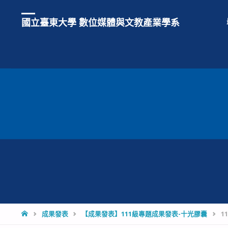
國立臺東大學 數位媒體與文教產業學系
HOME
成果發表
【成果發表】111級專題成果發表-十光膠囊
11