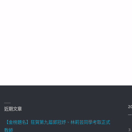
2
近期文章
一
【金榜題名】狂賀第九屆郭冠妤、林莉芸同學考取正式
教師
3