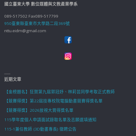
國立臺東大學 數位媒體與文教產業學系
089-517502 Fax089-517799
950臺東縣臺東市大學路二段369號
nttu.eidm@gmail.com
近期文章
【金榜題名】狂賀第九屆郭冠妤、林莉芸同學考取正式教師
【競賽得獎】第22屆技專校院電腦動畫競賽得獎名單
【競賽得獎】2026放視大賞得獎名單
115學年度個人申請面試錄取名單及志願選填通知
115-1兼任教師 (3D動畫專長) 徵聘公告