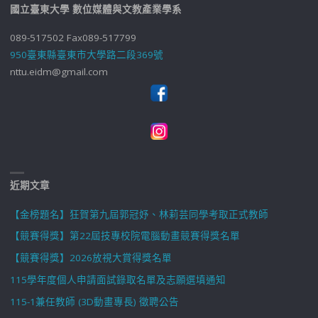
國立臺東大學 數位媒體與文教產業學系
089-517502 Fax089-517799
950臺東縣臺東市大學路二段369號
nttu.eidm@gmail.com
近期文章
【金榜題名】狂賀第九屆郭冠妤、林莉芸同學考取正式教師
【競賽得獎】第22屆技專校院電腦動畫競賽得獎名單
【競賽得獎】2026放視大賞得獎名單
115學年度個人申請面試錄取名單及志願選填通知
115-1兼任教師 (3D動畫專長) 徵聘公告