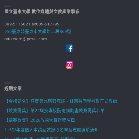
國立臺東大學 數位媒體與文教產業學系
089-517502 Fax089-517799
950臺東縣臺東市大學路二段369號
nttu.eidm@gmail.com
近期文章
【金榜題名】狂賀第九屆郭冠妤、林莉芸同學考取正式教師
【競賽得獎】第22屆技專校院電腦動畫競賽得獎名單
【競賽得獎】2026放視大賞得獎名單
115學年度個人申請面試錄取名單及志願選填通知