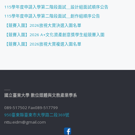
115學年度申請入學第二階段面試＿設計組面試順序公告
115學年度申請入學第二階段面試＿創作組順序公告
【競賽入圍】2026放視大賞決選入圍名單
【競賽入圍】2026 A+文化資產創意獎學生組競賽入圍
【競賽入圍】2026放視大賞複選入圍名單
國立臺東大學 數位媒體與文教產業學系
089-517502 Fax089-517799
950臺東縣臺東市大學路二段369號
nttu.eidm@gmail.com