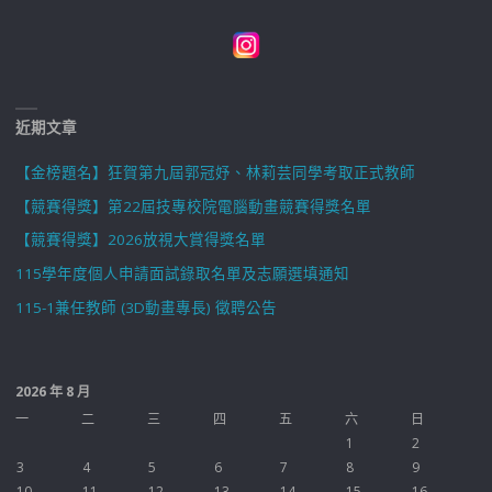
近期文章
【金榜題名】狂賀第九屆郭冠妤、林莉芸同學考取正式教師
【競賽得獎】第22屆技專校院電腦動畫競賽得獎名單
【競賽得獎】2026放視大賞得獎名單
115學年度個人申請面試錄取名單及志願選填通知
115-1兼任教師 (3D動畫專長) 徵聘公告
2026 年 8 月
一
二
三
四
五
六
日
1
2
3
4
5
6
7
8
9
10
11
12
13
14
15
16