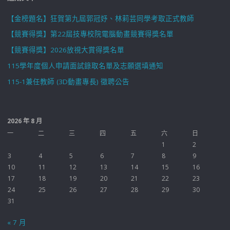
【金榜題名】狂賀第九屆郭冠妤、林莉芸同學考取正式教師
【競賽得獎】第22屆技專校院電腦動畫競賽得獎名單
【競賽得獎】2026放視大賞得獎名單
115學年度個人申請面試錄取名單及志願選填通知
115-1兼任教師 (3D動畫專長) 徵聘公告
2026 年 8 月
一
二
三
四
五
六
日
1
2
3
4
5
6
7
8
9
10
11
12
13
14
15
16
17
18
19
20
21
22
23
24
25
26
27
28
29
30
31
« 7 月