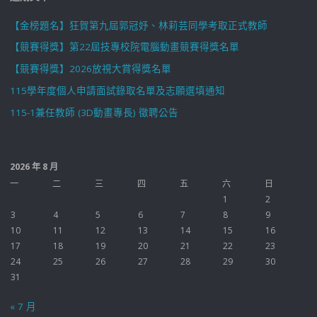
【金榜題名】狂賀第九屆郭冠妤、林莉芸同學考取正式教師
【競賽得獎】第22屆技專校院電腦動畫競賽得獎名單
【競賽得獎】2026放視大賞得獎名單
115學年度個人申請面試錄取名單及志願選填通知
115-1兼任教師 (3D動畫專長) 徵聘公告
2026 年 8 月
一
二
三
四
五
六
日
1
2
3
4
5
6
7
8
9
10
11
12
13
14
15
16
17
18
19
20
21
22
23
24
25
26
27
28
29
30
31
« 7 月