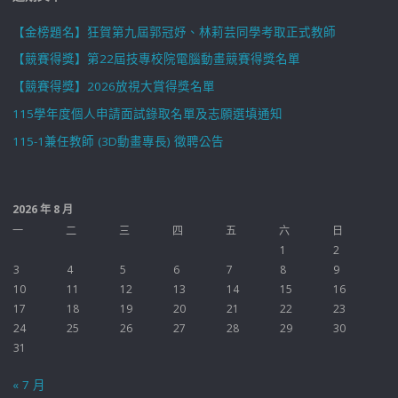
【金榜題名】狂賀第九屆郭冠妤、林莉芸同學考取正式教師
【競賽得獎】第22屆技專校院電腦動畫競賽得獎名單
【競賽得獎】2026放視大賞得獎名單
115學年度個人申請面試錄取名單及志願選填通知
115-1兼任教師 (3D動畫專長) 徵聘公告
2026 年 8 月
一
二
三
四
五
六
日
1
2
3
4
5
6
7
8
9
10
11
12
13
14
15
16
17
18
19
20
21
22
23
24
25
26
27
28
29
30
31
« 7 月