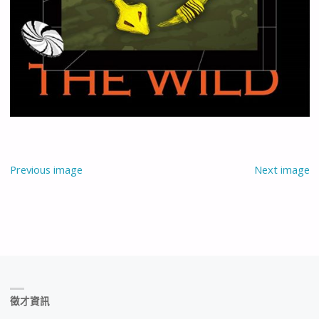
Previous image
Next image
徵才資訊