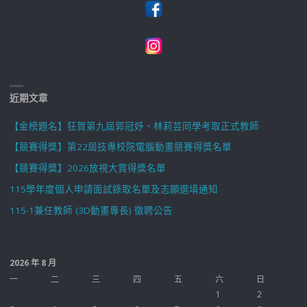
近期文章
【金榜題名】狂賀第九屆郭冠妤、林莉芸同學考取正式教師
【競賽得獎】第22屆技專校院電腦動畫競賽得獎名單
【競賽得獎】2026放視大賞得獎名單
115學年度個人申請面試錄取名單及志願選填通知
115-1兼任教師 (3D動畫專長) 徵聘公告
2026 年 8 月
一
二
三
四
五
六
日
1
2