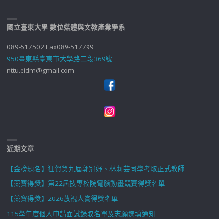
國立臺東大學 數位媒體與文教產業學系
089-517502 Fax089-517799
950臺東縣臺東市大學路二段369號
nttu.eidm@gmail.com
近期文章
【金榜題名】狂賀第九屆郭冠妤、林莉芸同學考取正式教師
【競賽得獎】第22屆技專校院電腦動畫競賽得獎名單
【競賽得獎】2026放視大賞得獎名單
115學年度個人申請面試錄取名單及志願選填通知