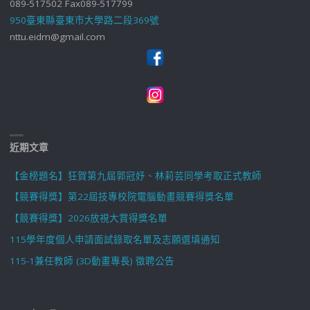
089-517502 Fax089-517799
950臺東縣臺東市大學路二段369號
nttu.eidm@gmail.com
近期文章
【金榜題名】狂賀第九屆郭冠妤、林莉芸同學考取正式教師
【競賽得獎】第22屆技專校院電腦動畫競賽得獎名單
【競賽得獎】2026放視大賞得獎名單
115學年度個人申請面試錄取名單及志願選填通知
115-1兼任教師 (3D動畫專長) 徵聘公告