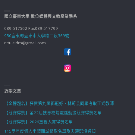
國立臺東大學 數位媒體與文教產業學系
089-517502 Fax089-517799
950臺東縣臺東市大學路二段369號
nttu.eidm@gmail.com
近期文章
【金榜題名】狂賀第九屆郭冠妤、林莉芸同學考取正式教師
【競賽得獎】第22屆技專校院電腦動畫競賽得獎名單
【競賽得獎】2026放視大賞得獎名單
115學年度個人申請面試錄取名單及志願選填通知