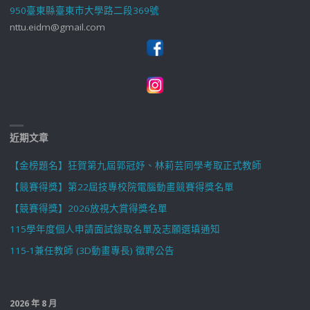
950臺東縣臺東市大學路二段369號
nttu.eidm@gmail.com
近期文章
【金榜題名】狂賀第九屆郭冠妤、林莉芸同學考取正式教師
【競賽得獎】第22屆技專校院電腦動畫競賽得獎名單
【競賽得獎】2026放視大賞得獎名單
115學年度個人申請面試錄取名單及志願選填通知
115-1兼任教師 (3D動畫專長) 徵聘公告
2026 年 8 月