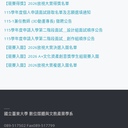
【競賽得獎】2026放視大賞得獎名單
115學年度個人申請面試錄取名單及志願選填通知
115-1兼任教師 (3D動畫專長) 徵聘公告
115學年度申請入學第二階段面試＿設計組面試順序公告
115學年度申請入學第二階段面試＿創作組順序公告
【競賽入圍】2026放視大賞決選入圍名單
【競賽入圍】2026 A+文化資產創意獎學生組競賽入圍
【競賽入圍】2026放視大賞複選入圍名單
國立臺東大學 數位媒體與文教產業學系
089-517502 Fax089-517799