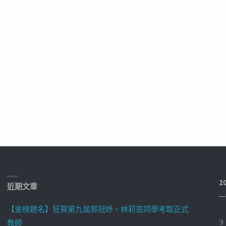
2
近期文章
一
【金榜題名】狂賀第九屆郭冠妤、林莉芸同學考取正式
教師
3