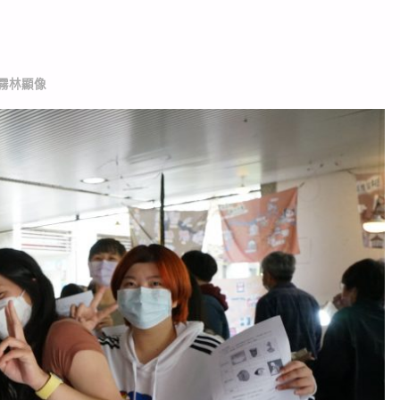
_霧林顯像